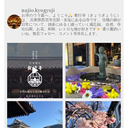
najio.kyogyoji
お寺のウラ庭へ、ようこそ
教行寺（きょうぎょうじ）
は、
兵庫県西宮市北部・名塩にある山寺です。
住職の娘が
日常について、雑多にゆるく綴っていく備忘録。
自然、寺
社仏閣、お花、和柄、レトロな物が好きです
通り魔的い
いね、無言フォロー、コメント等失礼します。