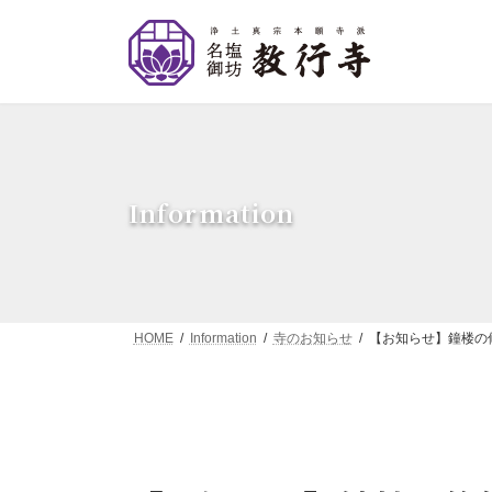
コ
ナ
ン
ビ
テ
ゲ
ン
ー
ツ
シ
へ
ョ
ス
ン
キ
に
ッ
移
Information
プ
動
HOME
Information
寺のお知らせ
【お知らせ】鐘楼の