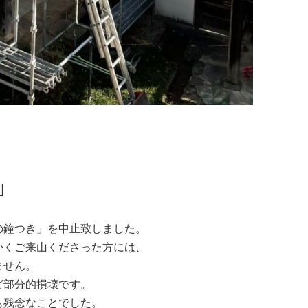
」
の鐘つき」を中止致しました。
かくご来山くださった方には、
ません。
ど部分的損壊です。
も残念なことでした。