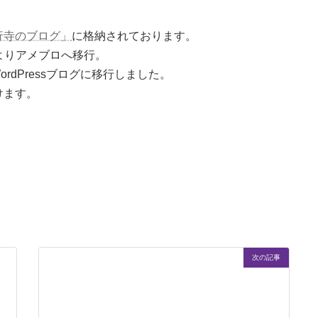
行寺のブログ」
に格納されております。
月よりアメブロへ移行。
rdPressブログに移行しました。
けます。
次の記事